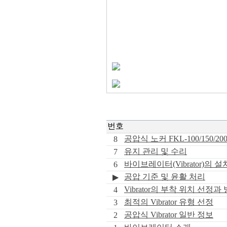
번호
공압식 노커 FKL-100/150/2
8
유지 관리 및 수리
7
바이브레이터(Vibrator)의 설
6
공압 기준 및 윤활 처리
▶
Vibrator의 부착 위치 선정과
4
최적의 Vibrator 유형 선정
3
공압식 Vibrator 일반 정보
2