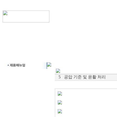
5
공압 기준 및 윤활 처리